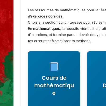
Les ressources de mathématiques pour la 1èr
d’exercices corrigés
.
Choisis la section qui t’intéresse pour réviser
En
mathématiques
, la réussite vient de la pr
d’exercices, et termine par un devoir de type 
tes erreurs et à améliorer ta méthode.
Leçons et fiches de
Devoi
cours pour comprendre
synt
les notions de
d’év
mathématiques de la
corrigés
Cours de
1ère année secondaire,
et s
mathématiqu
D
classées par chapitre.
e
Voir le cours
Voi