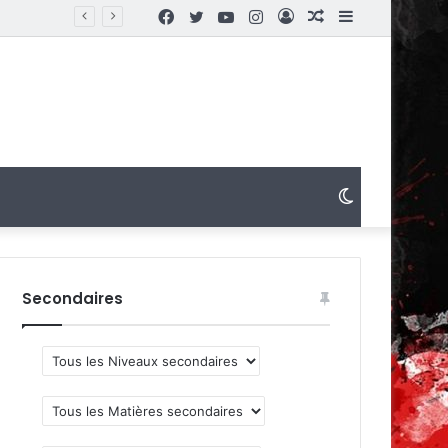
Facebook
Twitter
YouTube
Instagram
Connexion
Article
Sidebar
Aléatoire
(barre
latérale)
Switch
skin
Secondaires