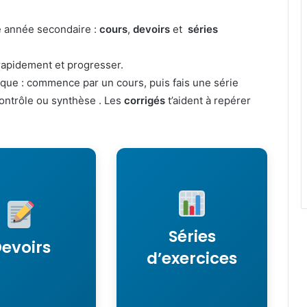
e année secondaire :
cours
,
devoirs
et
séries
 rapidement et progresser.
atique : commence par un cours, puis fais une série
contrôle ou synthèse . Les
corrigés
t’aident à repérer
rs de contrôle,
Séries d’exercices
hèse et sujets
corrigées pour appliquer
aluation avec
les notions du cours et
 pour s’entraîner
améliorer le
Séries
e préparer aux
raisonnement
evoirs
examens.
mathématique.
d’exercices
r les devoirs
Voir les séries