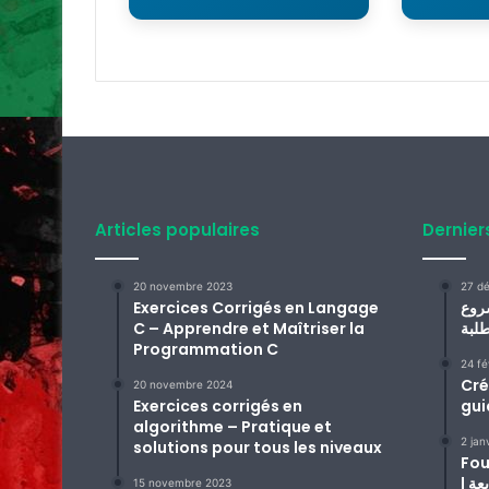
Articles populaires
Dernier
20 novembre 2023
27 d
Exercices Corrigés en Langage
روع
C – Apprendre et Maîtriser la
Programmation C
24 fé
Cré
20 novembre 2024
Exercices corrigés en
gui
algorithme – Pratique et
2 jan
solutions pour tous les niveaux
Fou
| مشروع تفاعلي لتعليم الفصول الأربعة
15 novembre 2023