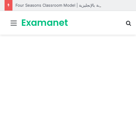
Four Seasons Classroom Model | مشروع تفاعلي لتعليم الفصول الأربعة بالإنجليزية
Examanet
Menu
R