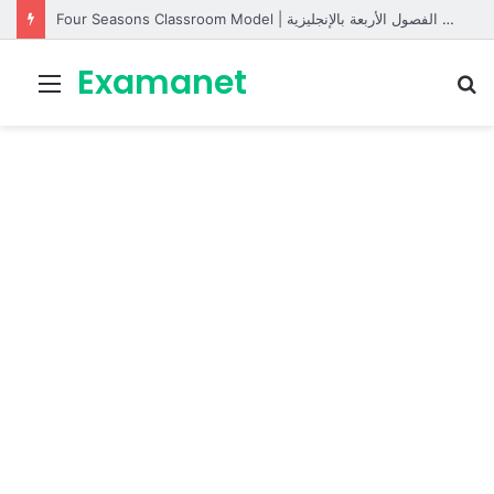
Four Seasons Classroom Model | مشروع تفاعلي لتعليم الفصول الأربعة بالإنجليزية
Examanet
Menu
R