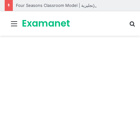
Four Seasons Classroom Model | مشروع تفاعلي لتعليم الفصول الأربعة بالإنجليزية
Examanet
Menu
R