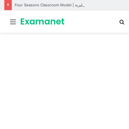
Four Seasons Classroom Model | مشروع تفاعلي لتعليم الفصول الأربعة بالإنجليزية
Examanet
Menu
R