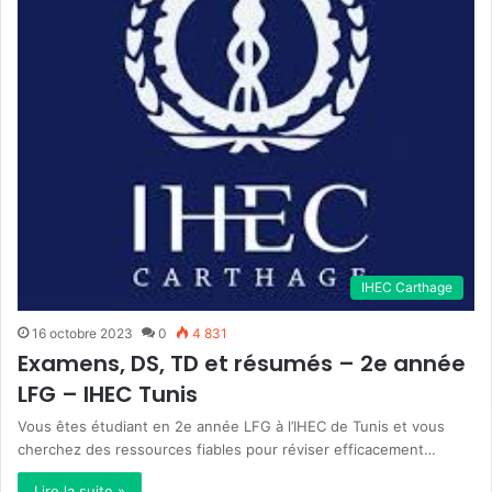
IHEC Carthage
16 octobre 2023
0
4 831
Examens, DS, TD et résumés – 2e année
LFG – IHEC Tunis
Vous êtes étudiant en 2e année LFG à l’IHEC de Tunis et vous
cherchez des ressources fiables pour réviser efficacement…
Lire la suite »