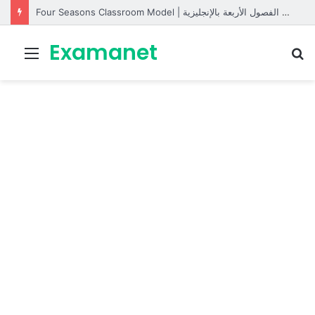
Four Seasons Classroom Model | مشروع تفاعلي لتعليم الفصول الأربعة بالإنجليزية
Examanet
Menu
R