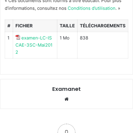
« Ces documents sont fournis à titre éducatif. Pour plus
d’informations, consultez nos
Conditions d’utilisation
. »
#
FICHIER
TAILLE
TÉLÉCHARGEMENTS
1
examen-LC-IS
1 Mo
838
CAE-3SC-Mai201
2
Examanet
Website
0