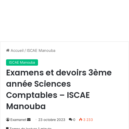
Accueil
/
ISCAE Manouba
ISCAE Manouba
Examens et devoirs 3ème
année Sciences
Comptables – ISCAE
Manouba
Envoyer
Examanet
23 octobre 2023
0
3 233
un
Temps de lecture 1 minute