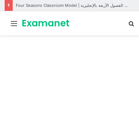
Four Seasons Classroom Model | مشروع تفاعلي لتعليم الفصول الأربعة بالإنجليزية
Examanet
Menu
R