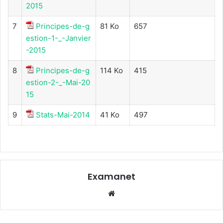
2015
7
Principes-de-g
81 Ko
657
estion-1-_-Janvier
-2015
8
Principes-de-g
114 Ko
415
estion-2-_-Mai-20
15
9
Stats-Mai-2014
41 Ko
497
Examanet
Website