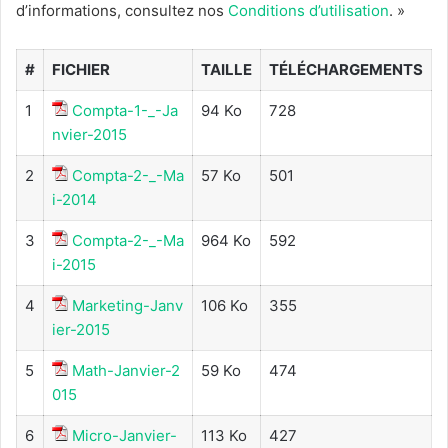
d’informations, consultez nos
Conditions d’utilisation
. »
#
FICHIER
TAILLE
TÉLÉCHARGEMENTS
1
Compta-1-_-Ja
94 Ko
728
nvier-2015
2
Compta-2-_-Ma
57 Ko
501
i-2014
3
Compta-2-_-Ma
964 Ko
592
i-2015
4
Marketing-Janv
106 Ko
355
ier-2015
5
Math-Janvier-2
59 Ko
474
015
6
Micro-Janvier-
113 Ko
427