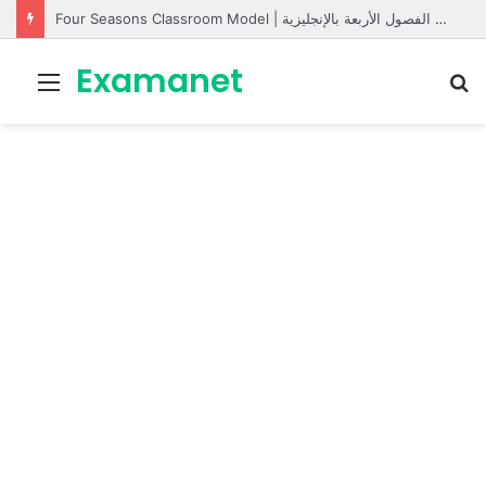
Four Seasons Classroom Model | مشروع تفاعلي لتعليم الفصول الأربعة بالإنجليزية
Examanet
Menu
R