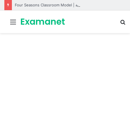
Four Seasons Classroom Model | مشروع تفاعلي لتعليم الفصول الأربعة بالإنجليزية
Examanet
Menu
R