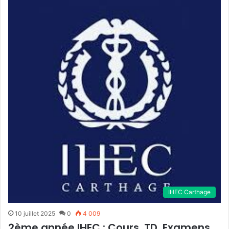
IHEC Carthage
10 juillet 2025
0
4 009
2ème année IHEC : Cours, TD, Examens