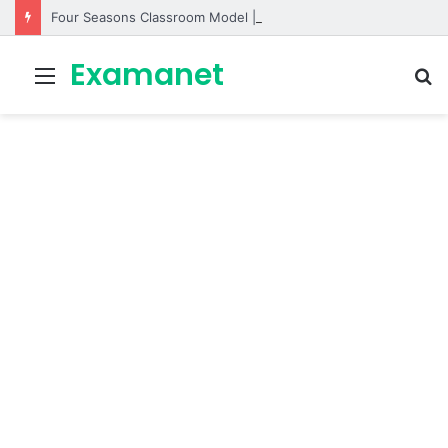
Four Seasons Classroom Model | مشروع تفاعلي لتعليم الفصول الأربعة بالإنجليزية
Examanet
Menu
R