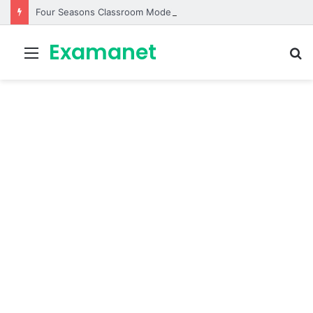
Four Seasons Classroom Model | مشروع تفاعلي لتعليم الفصول الأربعة بالإنجليزية
Examanet
Menu
R