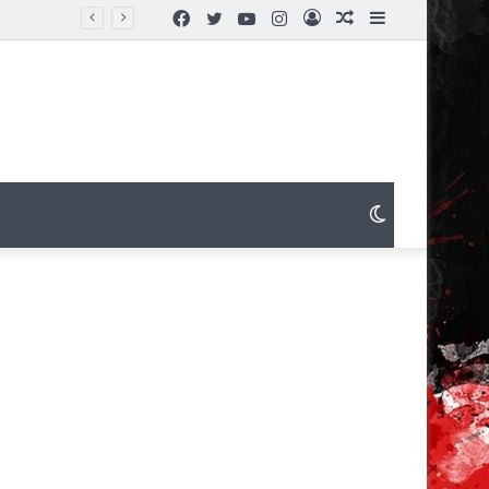
Facebook
Twitter
YouTube
Instagram
Connexion
Article
Sidebar
Aléatoire
(barre
latérale)
Switch
skin