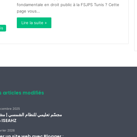
fondamentale en droit public à la FSJPS Tunis ? Cette
page vous…
Lire la suite »
is
s articles modifiés
écembre 2025
مجسّم تعليمي للنظام الشمسي | مش
طلبة ISEAHZ
vrier 2026
er un site web avec Blogger :