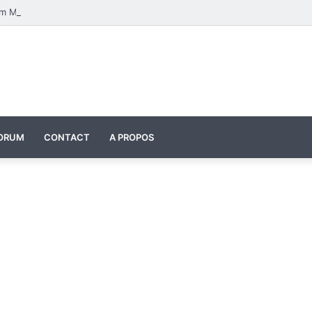
Four Seasons Classroom Model | مشروع تفاعلي لتعليم الفصول الأربعة بالإنجليزية
ORUM
CONTACT
A PROPOS