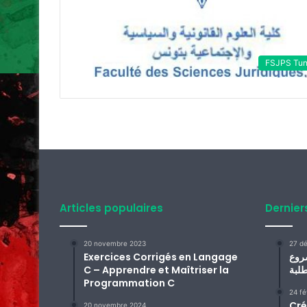
FSJPS Tun
Articles populaires
Dernier
20 novembre 2023
27 d
Exercices Corrigés en Langage
روع
C – Apprendre et Maîtriser la
Programmation C
24 fé
Cré
20 novembre 2024