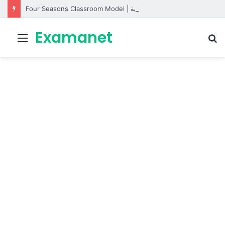
Four Seasons Classroom Model | مشروع تفاعلي لتعليم الفصول الأربعة بالإنجليزية
Examanet
Menu
R