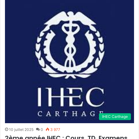
IHEC Carthage
10 juillet 2025
0
3 977
2ème année IHEC : Cours, TD, Examens