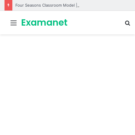
Four Seasons Classroom Model | مشروع تفاعلي لتعليم الفصول الأربعة بالإنجليزية
Examanet
Menu
R