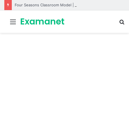
Four Seasons Classroom Model | مشروع تفاعلي لتعليم الفصول الأربعة بالإنجليزية
Examanet
Menu
R