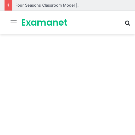
Four Seasons Classroom Model | مشروع تفاعلي لتعليم الفصول الأربعة بالإنجليزية
Examanet
Menu
R