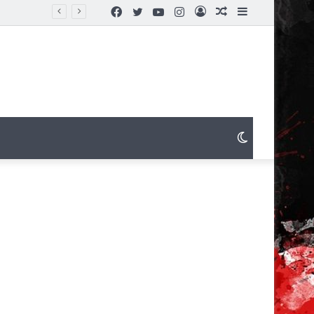
Facebook
Twitter
YouTube
Instagram
Connexion
Article
Sidebar
Aléatoire
(barre
latérale)
Switch
skin