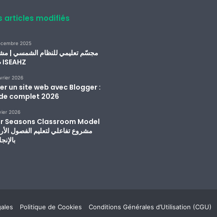
s articles modifiés
écembre 2025
مجسّم تعليمي للنظام الشمسي | مش
طلبة ISEAHZ
vrier 2026
er un site web avec Blogger :
de complet 2026
vier 2026
r Seasons Classroom Model
بالإنجل
ales
Politique de Cookies
Conditions Générales d’Utilisation (CGU)