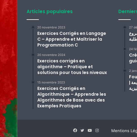
Articles populaires
Dernier
20 novembre 2023
27 d
Exercices Corrigés en Langage
روع
C – Apprendre et Maîtriser la
Programmation C
24 fé
Cré
20 novembre 2024
Exercices corrigés en
gui
algorithme – Pratique et
2 jan
solutions pour tous les niveaux
Fou
| مشروع تفاعلي لتعليم الفصول الأربعة
15 novembre 2023
Exercices Corrigés en
يزية
Algorithmique – Apprendre les
Algorithmes de Base avec des
Exemples Pratiques
Facebook
Twitter
YouTube
Instagram
Mentions Lég