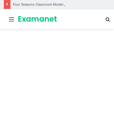
Four Seasons Classroom Model | مشروع تفاعلي لتعليم الفصول الأربعة بالإنجليزية
Examanet
Menu
R