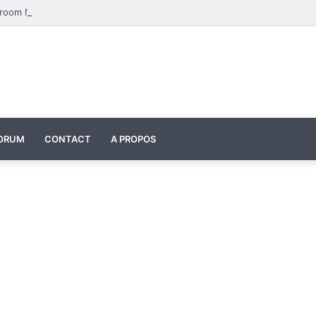
Four Seasons Classroom Model | مشروع تفاعلي لتعليم الفصول الأربعة بالإنجليزية
ORUM
CONTACT
A PROPOS