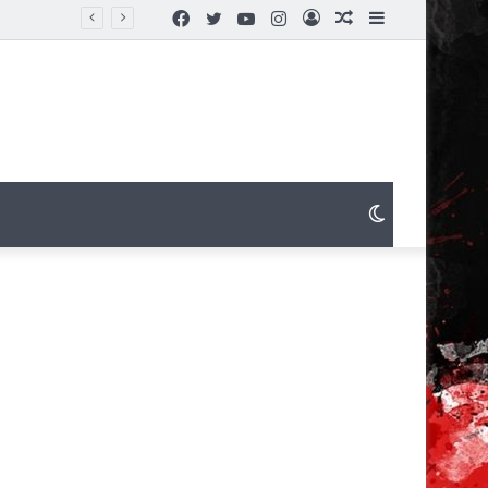
Facebook
Twitter
YouTube
Instagram
Connexion
Article
Sidebar
Aléatoire
(barre
latérale)
Switch
skin