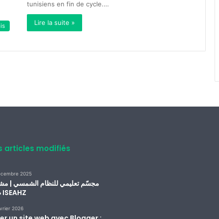
tunisiens en fin de cycle.…
Lire la suite »
is
s articles modifiés
écembre 2025
مجسّم تعليمي للنظام الشمسي | مش
طلبة ISEAHZ
vrier 2026
er un site web avec Blogger :