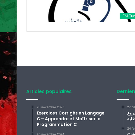
FM Tun
Articles populaires
Dernier
20 novembre 2023
27 d
Exercices Corrigés en Langage
روع
C – Apprendre et Maîtriser la
Programmation C
24 fé
Cré
20 novembre 2024