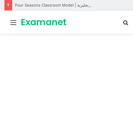
Four Seasons Classroom Model | مشروع تفاعلي لتعليم الفصول الأربعة بالإنجليزية
Examanet
Menu
R