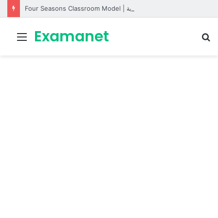
Four Seasons Classroom Model | مشروع تفاعلي لتعليم الفصول الأربعة بالإنجليزية
Examanet
Menu
R