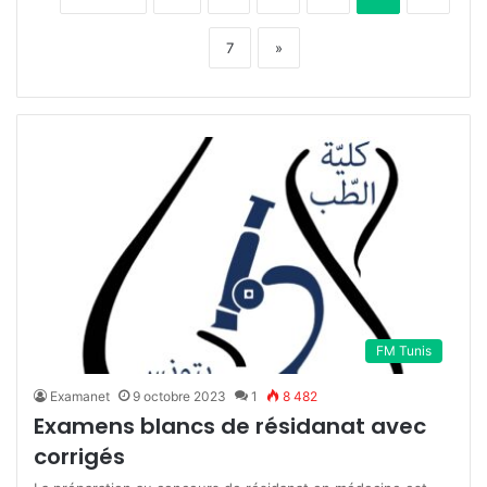
7
»
FM Tunis
Examanet
9 octobre 2023
1
8 482
Examens blancs de résidanat avec
corrigés