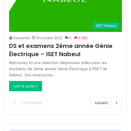
ISET Nabeul
Examanet
18 octobre 2023
0
5 593
DS et examens 2ème année Génie
Électrique – ISET Nabeul
Retrouvez ici une sélection d’épreuves utiles pour les
étudiants de 2ème année Génie Électrique à l’ISET de
Nabeul. Ces ressources…
Lire la suite »
Précédent
suivant