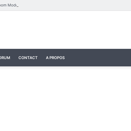
Four Seasons Classroom Model | مشروع تفاعلي لتعليم الفصول الأربعة بالإنجليزية
ORUM
CONTACT
A PROPOS