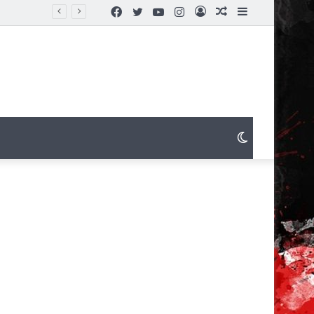
Facebook
Twitter
YouTube
Instagram
Connexion
Article
Sidebar
Aléatoire
(barre
latérale)
Switch
skin