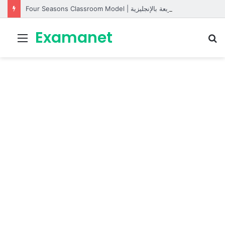
Four Seasons Classroom Model | مشروع تفاعلي لتعليم الفصول الأربعة بالإنجليزية
Examanet
Menu
R