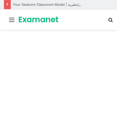
Four Seasons Classroom Model | مشروع تفاعلي لتعليم الفصول الأربعة بالإنجليزية
Examanet
Menu
R