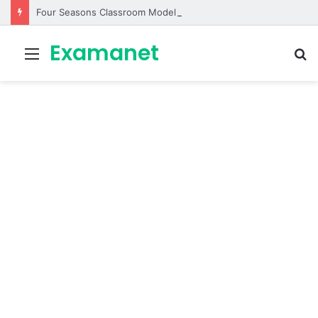
Four Seasons Classroom Model | مشروع تفاعلي لتعليم الفصول الأربعة بالإنجليزية
Examanet
Menu
R