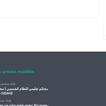
s articles modifiés
écembre 2025
مجسّم تعليمي للنظام الشمسي | مش
طلبة ISEAHZ
vrier 2026
er un site web avec Blogger :