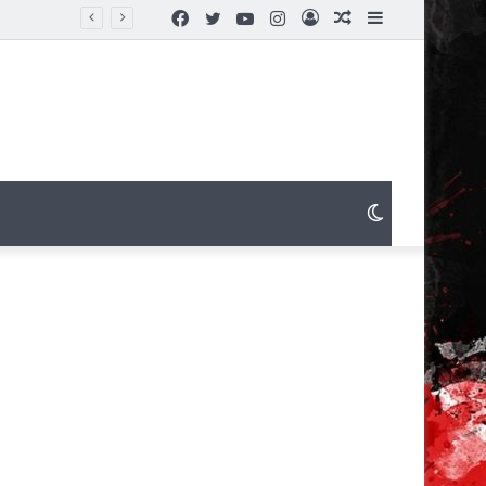
Facebook
Twitter
YouTube
Instagram
Connexion
Article
Sidebar
Aléatoire
(barre
latérale)
Switch
skin