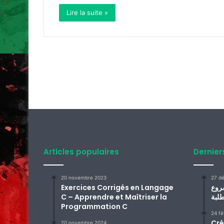
Lire la suite »
Articles populaires
Dernier
20 novembre 2023
27 d
Exercices Corrigés en Langage
روع
C – Apprendre et Maîtriser la
Programmation C
24 fé
Cré
20 novembre 2024