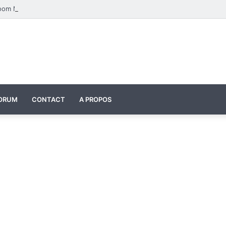
Four Seasons Classroom Model | مشروع تفاعلي لتعليم الفصول الأربعة بالإنجليزية
ORUM
CONTACT
A PROPOS