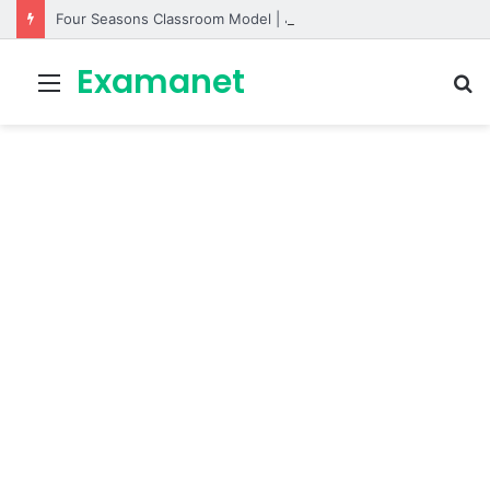
Four Seasons Classroom Model | مشروع تفاعلي لتعليم الفصول الأربعة بالإنجليزية
Examanet
Menu
R