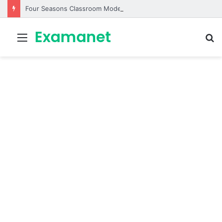
Four Seasons Classroom Model | مشروع تفاعلي لتعليم الفصول الأربعة بالإنجليزية
Examanet
Menu
R