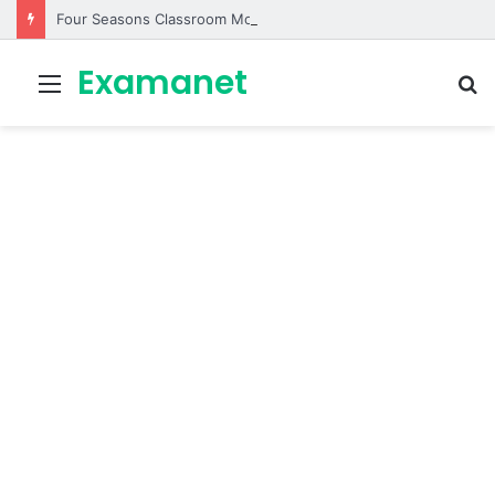
Four Seasons Classroom Model | مشروع تفاعلي لتعليم الفصول الأربعة بالإنجليزية
Examanet
Menu
R