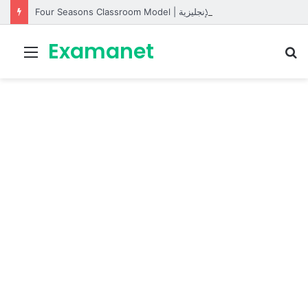
Four Seasons Classroom Model | مشروع تفاعلي لتعليم الفصول الأربعة بالإنجليزية
Examanet
Menu
R