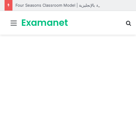
Four Seasons Classroom Model | مشروع تفاعلي لتعليم الفصول الأربعة بالإنجليزية
Examanet
Menu
R