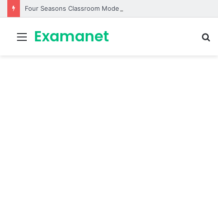
Four Seasons Classroom Model | مشروع تفاعلي لتعليم الفصول الأربعة بالإنجليزية
Examanet
Menu
R