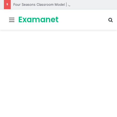
Four Seasons Classroom Model | مشروع تفاعلي لتعليم الفصول الأربعة بالإنجليزية
Examanet
Menu
R