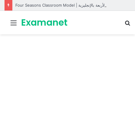
Four Seasons Classroom Model | مشروع تفاعلي لتعليم الفصول الأربعة بالإنجليزية
Examanet
Menu
R