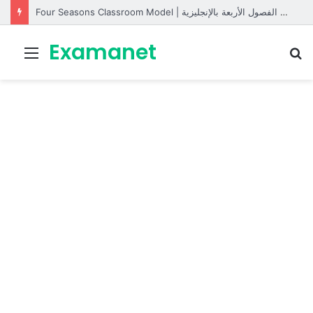
Four Seasons Classroom Model | مشروع تفاعلي لتعليم الفصول الأربعة بالإنجليزية
Examanet
Menu
R