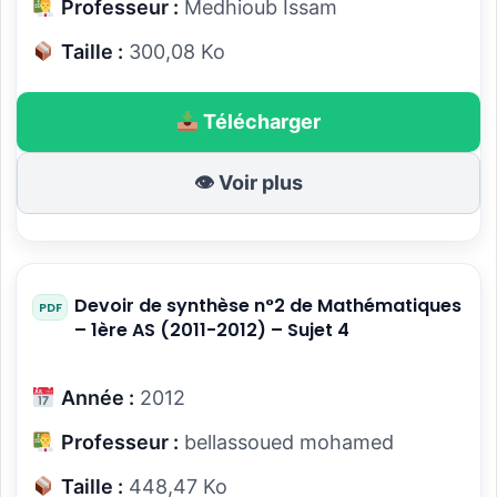
Professeur :
Medhioub Issam
Taille :
300,08 Ko
Télécharger
👁 Voir plus
Devoir de synthèse n°2 de Mathématiques
– 1ère AS (2011-2012) – Sujet 4
Année :
2012
Professeur :
bellassoued mohamed
Taille :
448,47 Ko