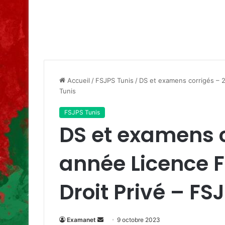
Accueil
/
FSJPS Tunis
/
DS et examens corrigés – 
Tunis
FSJPS Tunis
DS et examens 
année Licence 
Droit Privé – FS
Envoyer
Examanet
9 octobre 2023