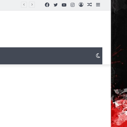
Facebook
Twitter
YouTube
Instagram
Connexion
Article
Sidebar
Aléatoire
(barre
latérale)
Switch
skin