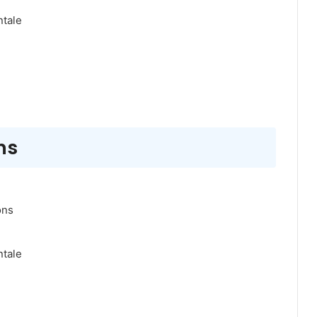
ntale
ns
ons
ntale