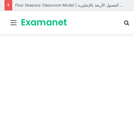
Four Seasons Classroom Model | مشروع تفاعلي لتعليم الفصول الأربعة بالإنجليزية
Examanet
Menu
R