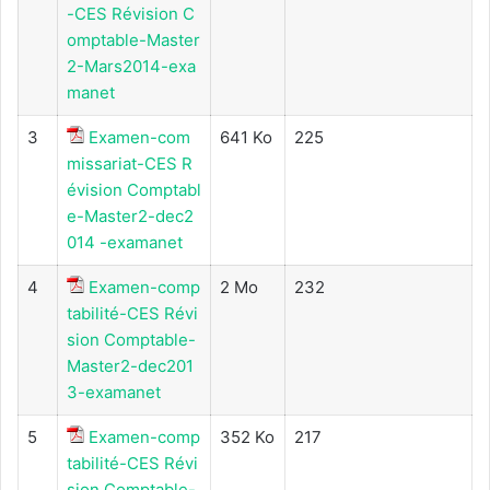
-CES Révision C
omptable-Master
2-Mars2014-exa
manet
3
Examen-com
641 Ko
225
missariat-CES R
évision Comptabl
e-Master2-dec2
014 -examanet
4
Examen-comp
2 Mo
232
tabilité-CES Révi
sion Comptable-
Master2-dec201
3-examanet
5
Examen-comp
352 Ko
217
tabilité-CES Révi
sion Comptable-