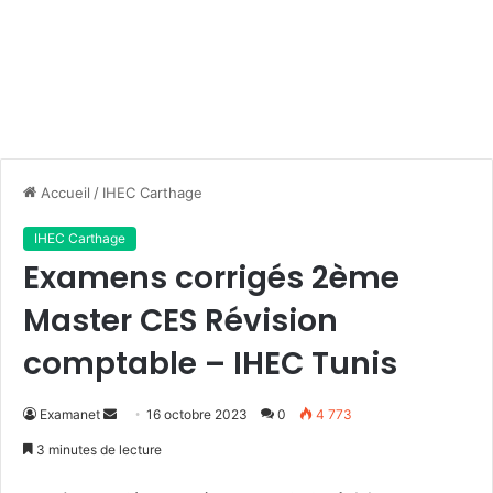
Accueil
/
IHEC Carthage
IHEC Carthage
Examens corrigés 2ème
Master CES Révision
comptable – IHEC Tunis
Envoyer
Examanet
16 octobre 2023
0
4 773
un
3 minutes de lecture
courriel