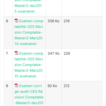
Master2-dec201
5-examanet
6
Examen-comp
358 Ko
219
tabilité-CES Révi
sion Comptable-
Master2-Mars20
14-examanet
7
Examen-comp
347 Ko
226
tabilité-CES Révi
sion Comptable-
Master2-Mars20
15-examanet
8
Examen-corri
92 Ko
212
gé-audit-CES Ré
vision Comptable
-Master2-dec201