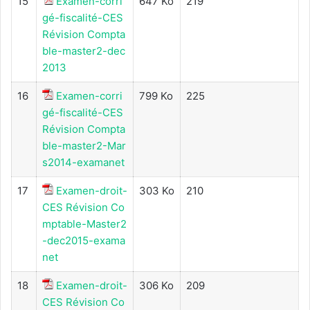
15
Examen-corri
647 Ko
219
gé-fiscalité-CES
Révision Compta
ble-master2-dec
2013
16
Examen-corri
799 Ko
225
gé-fiscalité-CES
Révision Compta
ble-master2-Mar
s2014-examanet
17
Examen-droit-
303 Ko
210
CES Révision Co
mptable-Master2
-dec2015-exama
net
18
Examen-droit-
306 Ko
209
CES Révision Co