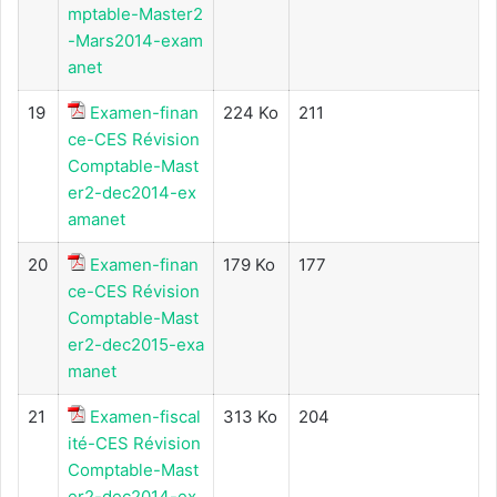
mptable-Master2
-Mars2014-exam
anet
19
Examen-finan
224 Ko
211
ce-CES Révision
Comptable-Mast
er2-dec2014-ex
amanet
20
Examen-finan
179 Ko
177
ce-CES Révision
Comptable-Mast
er2-dec2015-exa
manet
21
Examen-fiscal
313 Ko
204
ité-CES Révision
Comptable-Mast
er2-dec2014-ex