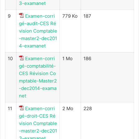
3-examanet
9
Examen-corri
779 Ko
187
gé-audit-CES Ré
vision Comptable
-master2-dec201
4-examanet
10
Examen-corri
1 Mo
186
gé-comptabilité-
CES Révision Co
mptable-Master2
-dec2014-exama
net
11
Examen-corri
2 Mo
228
gé-droit-CES Ré
vision Comptable
-master2-dec201
3-examanet