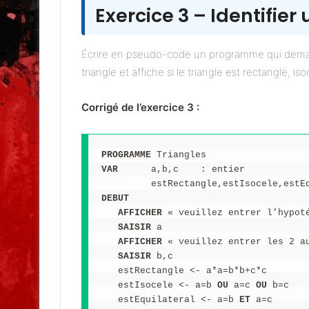
Exercice 3 – Identifier
Écrire en pseudo-code un programme qui demande à
triangle et affiche si le triangle est rectangle, is
Corrigé de l’exercice 3 :
PROGRAMME
 Triangles
VAR
      a,b,c    : entier
         estRectangle,estIsocele,estE
DEBUT
   AFFICHER
 « veuillez entrer l’hypot
   SAISIR
 a
   AFFICHER
 « veuillez entrer les 2 a
   SAISIR
 b,c
   estRectangle <-
a*a=b*b+c*c
   estIsocele <- a=b 
OU
 a=c 
OU
 b=c
   estEquilateral <- a=b 
ET
 a=c