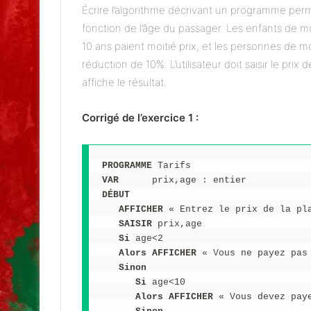
Écrire l’algorithme décrivant un programme perm
fonction de l’âge du passager. Les enfants de m
10 ans paient moitié prix, et les personnes de m
réduction de 10%. L’utilisateur doit saisir le pri
affiche le résultat.
Corrigé de l’exercice 1 :
PROGRAMME
 Tarifs
VAR
      prix,age : entier
DÉBUT
   AFFICHER
 « Entrez le prix de la pl
   SAISIR
 prix,age
   Si
 age<2
   Alors
AFFICHER
 « Vous ne payez pas
   Sinon
Si
 age<10
      Alors
AFFICHER
 « Vous devez pay