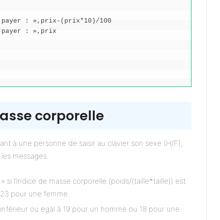
 payer : »,prix-(prix*10)/100
 payer : »,prix
masse corporelle
 à une personne de saisir au clavier son sexe (H/F),
t les messages :
 si l’indice de masse corporelle (poids/(taille*taille)) est
 23 pour une femme.
st inférieur ou égal à 19 pour un homme ou 18 pour une