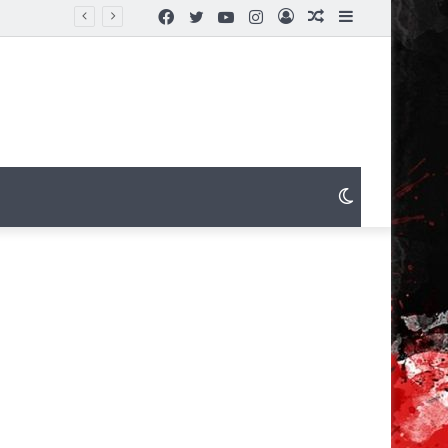
Facebook
Twitter
YouTube
Instagram
Connexion
Article
Sidebar
Aléatoire
(barre
latérale)
Switch
skin