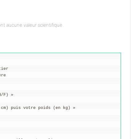
.
nt aucune valeur scientifique.
tier
ère
H/F) »
 cm) puis votre poids (en kg) »