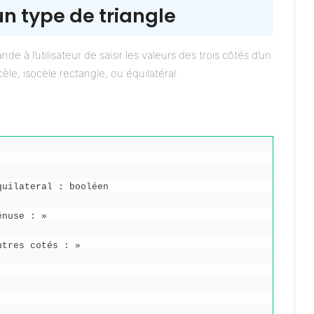
 un type de triangle
 l’utilisateur de saisir les valeurs des trois côtés d’un
ocèle, isocèle rectangle, ou équilatéral.
quilateral : booléen
énuse : »
utres cotés : »