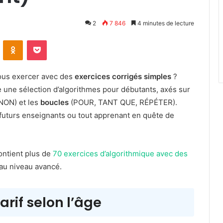
2
7 846
4 minutes de lecture
VKontakte
Odnoklassniki
Pocket
ous exercer avec des
exercices corrigés simples
?
e une sélection d’algorithmes pour débutants, axés sur
ON) et les
boucles
(POUR, TANT QUE, RÉPÉTER).
s futurs enseignants ou tout apprenant en quête de
ontient plus de
70 exercices d’algorithmique avec des
 au niveau avancé.
arif selon l’âge