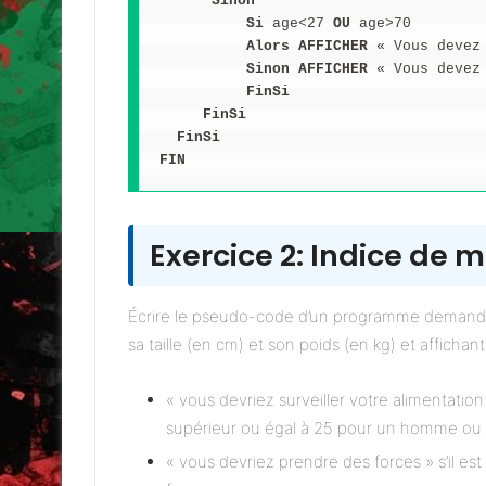
      Sinon
          Si
 age<27 
OU
 age>70
          Alors
AFFICHER
 « Vous devez
          Sinon
AFFICHER
 « Vous devez
          FinSi
FinSi
  FinSi
FIN
Exercice 2: Indice de 
Écrire le pseudo-code d’un programme demandant
sa taille (en cm) et son poids (en kg) et affichan
« vous devriez surveiller votre alimentation »
supérieur ou égal à 25 pour un homme ou
« vous devriez prendre des forces » s’il e