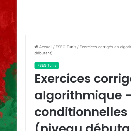
Accueil
/
FSEG Tunis
/
Exercices corrigés en algori
débutant)
FSEG Tunis
Exercices corri
algorithmique –
conditionnelles 
(niveau débuta