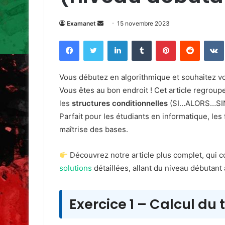
Envoyer
Examanet
15 novembre 2023
un
Facebook
Twitter
Linkedin
Tumblr
Pinterest
Reddit
courriel
Vous débutez en algorithmique et souhaitez v
Vous êtes au bon endroit ! Cet article regroup
les
structures conditionnelles
(SI…ALORS…SIN
Parfait pour les étudiants en informatique, le
maîtrise des bases.
Découvrez notre article plus complet, qui c
solutions
détaillées, allant du niveau débutant
Exercice 1 – Calcul du t