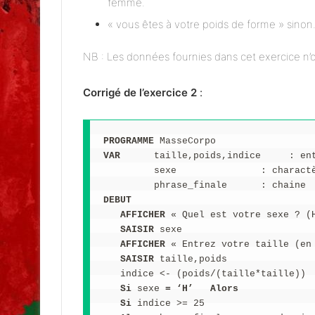
femme.
« vous êtes à votre poids de forme » sinon
NB : Les données fournies dans cet exercice n’o
Corrigé de l’exercice 2
:
PROGRAMME
 MasseCorpo
VAR
      taille,poids,indice     : en
         sexe               : charact
         phrase_finale      : chaine
DEBUT
   AFFICHER
 « Quel est votre sexe ? (
   SAISIR
 sexe
   AFFICHER
 « Entrez votre taille (en
   SAISIR
 taille,poids
   indice <- (poids/(taille*taille))
   Si
 sexe
 = ‘H’
   Alors
   Si
 indice >= 25