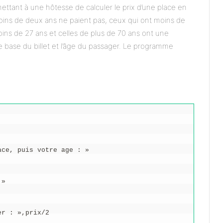
ettant à une hôtesse de calculer le prix d’une place en
oins de deux ans ne paient pas, ceux qui ont moins de
oins de 27 ans et celles de plus de 70 ans ont une
x de base du billet et l’âge du passager. Le programme
ace, puis votre age : »
 »
er : »,prix/2